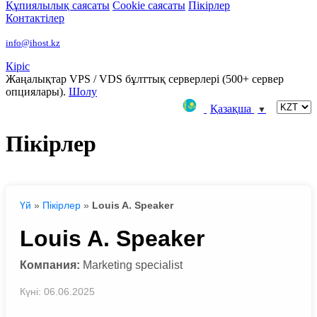
Құпиялылық саясаты
Сookie саясаты
Пікірлер
Контактілер
info@ihost.kz
Кіріс
Жаңалықтар
VPS / VDS бұлттық серверлері (500+ сервер
опциялары).
Шолу
Қазақша
▼
Пікірлер
Үй
»
Пікірлер
»
Louis A. Speaker
Louis A. Speaker
Компания:
Marketing specialist
Күні: 06.06.2025