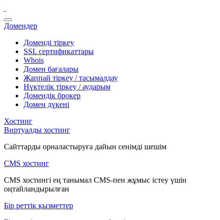
Домендер
Доменді тіркеу
SSL сертификаттары
Whois
Домен бағалары
Жаппай тіркеу / тасымалдау
Нүктелік тіркеу / аударым
Домендік брокер
Домен дүкені
Хостинг
Виртуалды хостинг
Сайттарды орналастыруға дайын сенімді шешім
CMS хостинг
CMS хостингі ең танымал CMS-пен жұмыс істеу үшін
оңтайландырылған
Бір реттік қызметтер