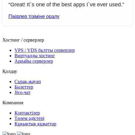
“Great! It`s one of the best apps I`ve ever used.”
Пікірлер тізіміне оралу
Хостинг / серверлер
VPS / VDS бұлтты серверлер
Виртуалды хостинг
Арнайы серверлер
Қолдау
Сұрақ-жауап
Билеттер
Jivo-чат
Компания
Қонтактілер
Төлем әдістері
Құқықтық құжаттар