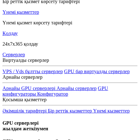
Бір реттік қызмет көрсету тарифтері
Үнемі қызметтер
Үнемі қызмет көрсету тарифтері
Қолдау
24x7x365 қолдау
Серверлер
Виртуалды серверлер
VPS / Vds бұлтты серверлер
GPU бар виртуалды серверлер
Арнайы серверлер
Арнайы GPU серверлері
Арнайы серверлер
GPU
конфигураторы
Конфигуратор
Қосымша қызметтер
Әкімшілік тарифтері
Бір реттік қызметтер
Үнемі қызметтер
GPU серверлері
жылдам жеткізумен