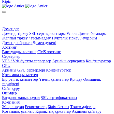
Кіріс
Домендер
Доменді тіркеу
SSL сертификаттары
Whois
Домен бағалары
Жаппай тіркеу / тасымалдау
Нүктелік тіркеу / аударым
Домендік брокер
Домен дүкені
Хостинг
Виртуалды хостинг
CMS хостинг
Серверлер
VPS / Vds бұлтты серверлер
Арнайы серверлер
Конфигуратор
GPU
Арнайы GPU серверлері
Конфигуратор
Қосымша қызметтер
Бір реттік қызметтер
Үнемі қызметтер
Қолдау
Әкімшілік
тарифтері
Сайт құру
Өнімдер
Бағдарламалық құрал
SSL сертификаттары
Компания
Жаңалықтар
Реквизиттер
Білім базасы
Төлем әдістері
Қоғамдық ұсыныс
Құқықтық құжаттар
Ақшаны қайтару