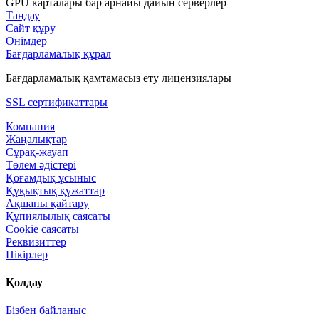
GPU карталары бар арнайы дайын серверлер
Таңдау
Сайт құру
Өнімдер
Бағдарламалық құрал
Бағдарламалық қамтамасыз ету лицензиялары
SSL сертификаттары
Компания
Жаңалықтар
Сұрақ-жауап
Төлем әдістері
Қоғамдық ұсыныс
Құқықтық құжаттар
Ақшаны қайтару
Құпиялылық саясаты
Сookie саясаты
Реквизиттер
Пікірлер
Қолдау
Бізбен байланыс