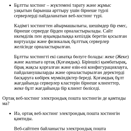
Бұлтты хостинг – жүктемені тарату және жұмыс
уақытын барынша арттыру үшін бірнеше түрлі
серверлерді пайдаланатын веб-хостинг түрі.
Кәдімгі хостингтен айырмашылығы, шешімдер бір емес,
бірнеше серверде бірден орналастырылады. Сайт
икемділік пен ауқымдылыққа кепілдік беретін қосылған
виртуалды және физикалық бұлттық серверлер
желісінде орналастырылған.
Бұлтты хостингті екі санатқа бөлуге болады: жеке (Жеке)
және жалпыға ортақ (Қоғамдық). Біріншісі қымбатырақ,
бірақ жақсы қорғалған және өзін-өзі конфигурациялауға,
пайдаланушыларды және орналастырылған деректерді
басқаруға көбірек мүмкіндіктер береді. Қоғамдық бұлт
жағдайында серверлер кластерін бірнеше клиенттер,
жеке бұлт жағдайында бір клиент бөліседі.
Ортақ веб-хостинг электрондық пошта хостингін де қамтиды
ма?
Иә, ортақ веб-хостинг электрондық пошта хостингін
қамтиды.
Веб-сайтпен байланысты электрондық пошта