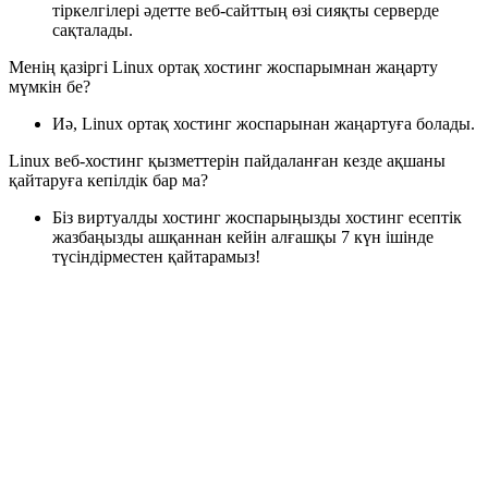
тіркелгілері әдетте веб-сайттың өзі сияқты серверде
сақталады.
Менің қазіргі Linux ортақ хостинг жоспарымнан жаңарту
мүмкін бе?
Иә, Linux ортақ хостинг жоспарынан жаңартуға болады.
Linux веб-хостинг қызметтерін пайдаланған кезде ақшаны
қайтаруға кепілдік бар ма?
Біз виртуалды хостинг жоспарыңызды хостинг есептік
жазбаңызды ашқаннан кейін алғашқы 7 күн ішінде
түсіндірместен қайтарамыз!