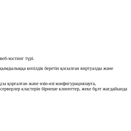
еб-хостинг түрі.
уқымдылыққа кепілдік беретін қосылған виртуалды және
қсы қорғалған және өзін-өзі конфигурациялауға,
серверлер кластерін бірнеше клиенттер, жеке бұлт жағдайында