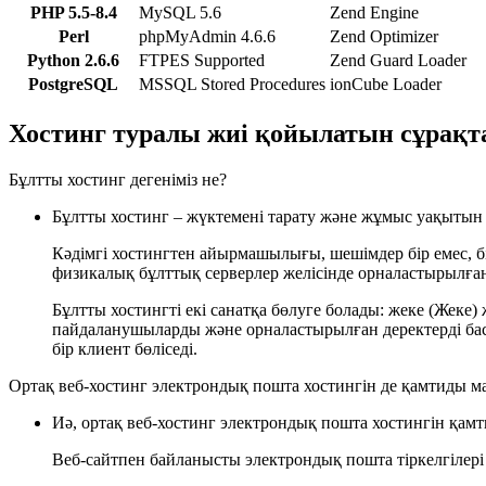
PHP 5.5-8.4
MySQL 5.6
Zend Engine
Perl
phpMyAdmin 4.6.6
Zend Optimizer
Python 2.6.6
FTPES Supported
Zend Guard Loader
PostgreSQL
MSSQL Stored Procedures
ionCube Loader
Хостинг туралы жиі қойылатын сұрақт
Бұлтты хостинг дегеніміз не?
Бұлтты хостинг – жүктемені тарату және жұмыс уақытын 
Кәдімгі хостингтен айырмашылығы, шешімдер бір емес, б
физикалық бұлттық серверлер желісінде орналастырылға
Бұлтты хостингті екі санатқа бөлуге болады: жеке (Жеке)
пайдаланушыларды және орналастырылған деректерді басқ
бір клиент бөліседі.
Ортақ веб-хостинг электрондық пошта хостингін де қамтиды м
Иә, ортақ веб-хостинг электрондық пошта хостингін қам
Веб-сайтпен байланысты электрондық пошта тіркелгілері 