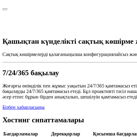
Қашықтан күнделікті сақтық көшірме 
Сақтық көшірмелерді қалағаныңызша конфигурациялайсыз және 
7/24/365 бақылау
Жоғарғы өнімділік пен жұмыс уақытын 24/7/365 қамтамасыз етіңі
бақылауды 24/7/365 қамтамасыз етеді. Бұл проактивті тәсіл на
әсер етпес бұрын бірден анықталып, шешілуін қамтамасыз етеді
Бізбен хабарласыңы
Хостинг сипаттамалары
Бағдарламалар
Дерекқорлар
Қосымша бағдарла