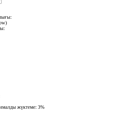
лығы:
ow)
сы:
:
сималды жүктеме:
3%