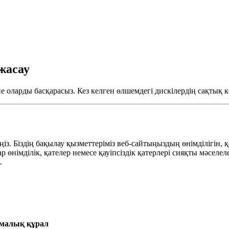
жасау
оларды басқарасыз. Кез келген өлшемдегі дискілердің сақтық к
з. Біздің бақылау қызметтеріміз веб-сайтыңыздың өнімділігін, қо
шар өнімділік, қателер немесе қауіпсіздік қатерлері сияқты мәс
.
малық құрал