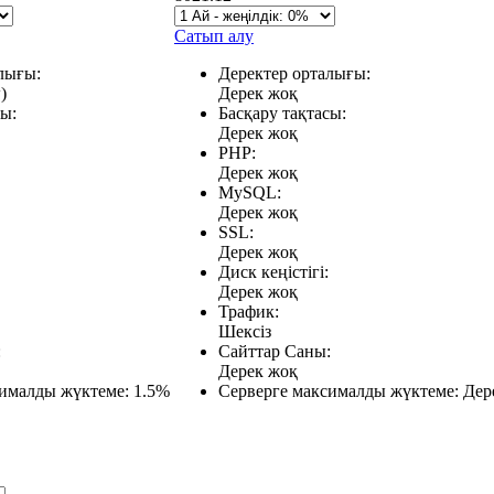
Сатып алу
лығы:
Деректер орталығы:
)
Дерек жоқ
сы:
Басқару тақтасы:
Дерек жоқ
PHP:
Дерек жоқ
MySQL:
Дерек жоқ
SSL:
Дерек жоқ
Диск кеңістігі:
Дерек жоқ
Трафик:
Шексіз
:
Сайттар Саны:
Дерек жоқ
сималды жүктеме:
1.5%
Серверге максималды жүктеме:
Дер