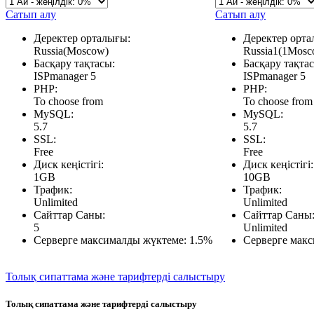
Сатып алу
Сатып алу
Деректер орталығы:
Деректер орта
Russia(Moscow)
Russia1(1Mosc
Басқару тақтасы:
Басқару тақта
ISPmanager 5
ISPmanager 5
PHP:
PHP:
To choose from
To choose from
MySQL:
MySQL:
5.7
5.7
SSL:
SSL:
Free
Free
Диск кеңістігі:
Диск кеңістігі:
1GB
10GB
Трафик:
Трафик:
Unlimited
Unlimited
Сайттар Саны:
Сайттар Саны
5
Unlimited
Серверге максималды жүктеме:
1.5%
Серверге мак
Толық сипаттама және тарифтерді салыстыру
Толық сипаттама және тарифтерді салыстыру