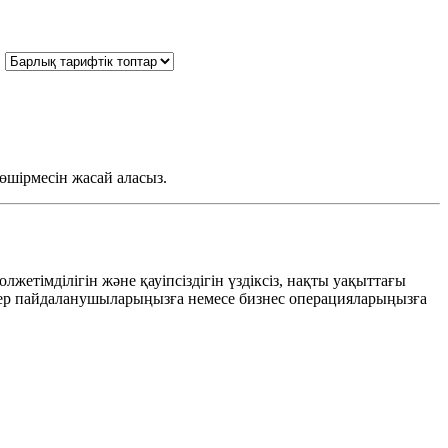
өшірмесін жасай аласыз.
лжетімділігін және қауіпсіздігін үздіксіз, нақты уақыттағы
елелер пайдаланушыларыңызға немесе бизнес операцияларыңызға