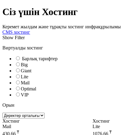
Сіз үшін Хостинг
Керемет жылдам және тұрақты хостинг инфрақұрылымы
CMS хостинг
Show Filter
Виртуалды хостинг
Барлық тарифтер
Big
Giant
Lite
Mail
Optimal
VIP
Орын
Хостинг
Хостинг
Mail
Lite
₸
₸
430.66
1076.66