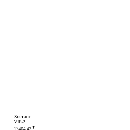
Хостинг
VIP-2
₸
13404.42