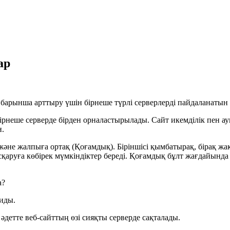
ар
барынша арттыру үшін бірнеше түрлі серверлерді пайдаланатын в
ірнеше серверде бірден орналастырылады. Сайт икемділік пен а
н.
 және жалпыға ортақ (Қоғамдық). Біріншісі қымбатырақ, бірақ жа
аруға көбірек мүмкіндіктер береді. Қоғамдық бұлт жағдайында 
а?
тиды.
әдетте веб-сайттың өзі сияқты серверде сақталады.