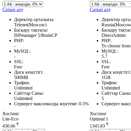
Сатып алу
Сатып алу
Деректер орталығы:
Деректер орта
Telenet(Moscow)
Russia(Moscow
Басқару тақтасы:
Басқару тақта
ISPmanager 5/BrainCP
DirectAdmin
PHP:
PHP:
-
To choose from
MySQL:
MySQL:
-
5.7
SSL:
SSL:
Free
Free
Диск кеңістігі:
Диск кеңістігі:
500MB
1GB
Трафик:
Трафик:
Unlimited
Unlimited
Сайттар Саны:
Сайттар Саны
Unlimited
5
Серверге максималды жүктеме:
0.5%
Серверге мак
Хостинг
Хостинг
Lite-Eco
Optimal 1
₸
₸
430.66
1345.83