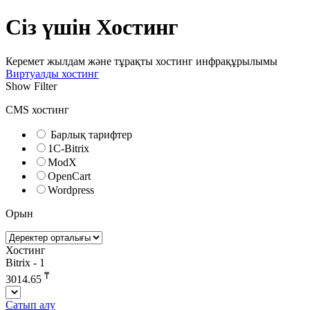
Сіз үшін Хостинг
Керемет жылдам және тұрақты хостинг инфрақұрылымы
Виртуалды хостинг
Show Filter
CMS хостинг
Барлық тарифтер
1C-Bitrix
ModX
OpenCart
Wordpress
Орын
Хостинг
Bitrix - 1
₸
3014.65
Сатып алу