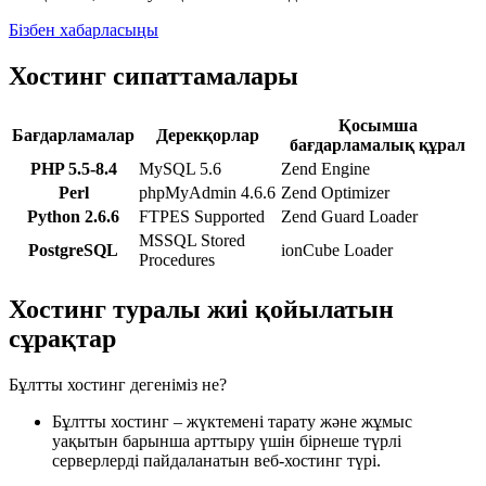
Бізбен хабарласыңы
Хостинг сипаттамалары
Қосымша
Бағдарламалар
Дерекқорлар
бағдарламалық құрал
PHP 5.5-8.4
MySQL 5.6
Zend Engine
Perl
phpMyAdmin 4.6.6
Zend Optimizer
Python 2.6.6
FTPES Supported
Zend Guard Loader
MSSQL Stored
PostgreSQL
ionCube Loader
Procedures
Хостинг туралы жиі қойылатын
сұрақтар
Бұлтты хостинг дегеніміз не?
Бұлтты хостинг – жүктемені тарату және жұмыс
уақытын барынша арттыру үшін бірнеше түрлі
серверлерді пайдаланатын веб-хостинг түрі.