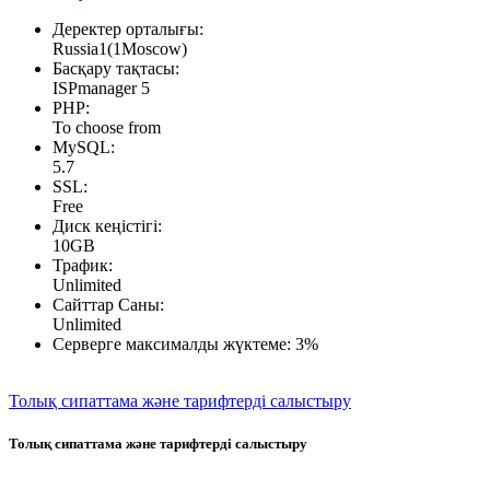
Деректер орталығы:
Russia1(1Moscow)
Басқару тақтасы:
ISPmanager 5
PHP:
To choose from
MySQL:
5.7
SSL:
Free
Диск кеңістігі:
10GB
Трафик:
Unlimited
Сайттар Саны:
Unlimited
Серверге максималды жүктеме:
3%
Толық сипаттама және тарифтерді салыстыру
Толық сипаттама және тарифтерді салыстыру