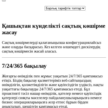
Қашықтан күнделікті сақтық көшірме
жасау
Сақтық көшірмелерді қалағаныңызша конфигурациялайсыз
және оларды басқарасыз. Кез келген өлшемдегі дискілердің
сақтық көшірмесін жасай аласыз.
7/24/365 бақылау
Жоғарғы өнімділік пен жұмыс уақытын 24/7/365 қамтамасыз
етіңіз. Біздің бақылау қызметтеріміз веб-сайтыңыздың
өнімділігін, қолжетімділігін және қауіпсіздігін үздіксіз, нақты
уақыттағы бақылауды 24/7/365 қамтамасыз етеді. Бұл
проактивті тәсіл нашар өнімділік, қателер немесе қауіпсіздік
қатерлері сияқты мәселелер пайдаланушыларыңызға немесе
бизнес операцияларыңызға әсер етпес бұрын бірден
анықталып, шешілуін қамтамасыз етеді.