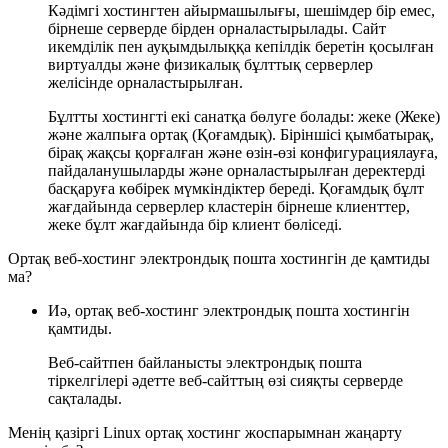
Кәдімгі хостингтен айырмашылығы, шешімдер бір емес,
бірнеше серверде бірден орналастырылады. Сайт
икемділік пен ауқымдылыққа кепілдік беретін қосылған
виртуалды және физикалық бұлттық серверлер
желісінде орналастырылған.
Бұлтты хостингті екі санатқа бөлуге болады: жеке (Жеке)
және жалпыға ортақ (Қоғамдық). Біріншісі қымбатырақ,
бірақ жақсы қорғалған және өзін-өзі конфигурациялауға,
пайдаланушыларды және орналастырылған деректерді
басқаруға көбірек мүмкіндіктер береді. Қоғамдық бұлт
жағдайында серверлер кластерін бірнеше клиенттер,
жеке бұлт жағдайында бір клиент бөліседі.
Ортақ веб-хостинг электрондық пошта хостингін де қамтиды
ма?
Иә, ортақ веб-хостинг электрондық пошта хостингін
қамтиды.
Веб-сайтпен байланысты электрондық пошта
тіркелгілері әдетте веб-сайттың өзі сияқты серверде
сақталады.
Менің қазіргі Linux ортақ хостинг жоспарымнан жаңарту