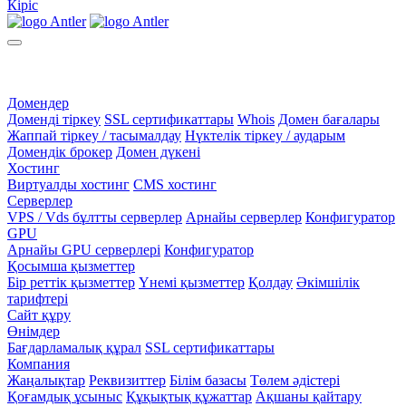
Кіріс
Домендер
Доменді тіркеу
SSL сертификаттары
Whois
Домен бағалары
Жаппай тіркеу / тасымалдау
Нүктелік тіркеу / аударым
Домендік брокер
Домен дүкені
Хостинг
Виртуалды хостинг
CMS хостинг
Серверлер
VPS / Vds бұлтты серверлер
Арнайы серверлер
Конфигуратор
GPU
Арнайы GPU серверлері
Конфигуратор
Қосымша қызметтер
Бір реттік қызметтер
Үнемі қызметтер
Қолдау
Әкімшілік
тарифтері
Сайт құру
Өнімдер
Бағдарламалық құрал
SSL сертификаттары
Компания
Жаңалықтар
Реквизиттер
Білім базасы
Төлем әдістері
Қоғамдық ұсыныс
Құқықтық құжаттар
Ақшаны қайтару