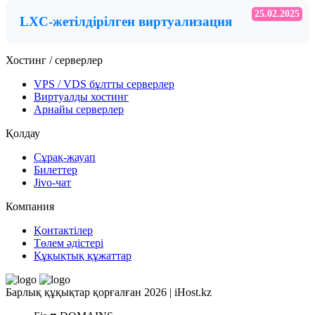
25.02.2025
LXC-жетілдірілген виртуализация
Хостинг / серверлер
VPS / VDS бұлтты серверлер
Виртуалды хостинг
Арнайы серверлер
Қолдау
Сұрақ-жауап
Билеттер
Jivo-чат
Компания
Қонтактілер
Төлем әдістері
Құқықтық құжаттар
Барлық құқықтар қорғалған 2026 | iHost.kz