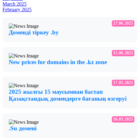
March 2025
February 2025
27.06.2025
Доменді тіркеу .by
15.06.2025
New prices for domains in the .kz zone
17.05.2025
2025 жылғы 15 маусымнан бастап
Қазақстандық домендерге бағаның өзгеруі
16.03.2025
.Su домені