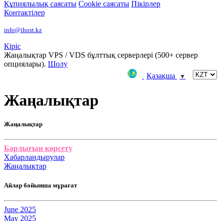
Құпиялылық саясаты
Сookie саясаты
Пікірлер
Контактілер
info@ihost.kz
Кіріс
Жаңалықтар
VPS / VDS бұлттық серверлері (500+ сервер
опциялары).
Шолу
Қазақша
▼
Жаңалықтар
Жаңалықтар
Барлығын көрсету
Хабарландырулар
Жаңалықтар
Айлар бойынша мұрағат
June 2025
May 2025