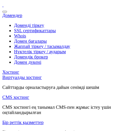
Домендер
Доменді тіркеу
SSL сертификаттары
Whois
Домен бағалары
Жаппай тіркеу / тасымалдау
Нүктелік тіркеу / аударым
Домендік брокер
Домен дүкені
Хостинг
Виртуалды хостинг
Сайттарды орналастыруға дайын сенімді шешім
CMS хостинг
CMS хостингі ең танымал CMS-пен жұмыс істеу үшін
оңтайландырылған
Бір реттік қызметтер