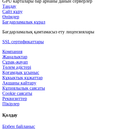
GPU карталары бар арнайы дайын серверлер
Таңдау
Сайт құру
Өнімдер
Бағдарламалық құрал
Бағдарламалық қамтамасыз ету лицензиялары
SSL сертификаттары
Компания
Жаңалықтар
Сұрақ-жауап
Төлем әдістері
Қоғамдық ұсыныс
Құқықтық құжаттар
Ақшаны қайтару
Құпиялылық саясаты
Сookie саясаты
Реквизиттер
Пікірлер
Қолдау
Бізбен байланыс