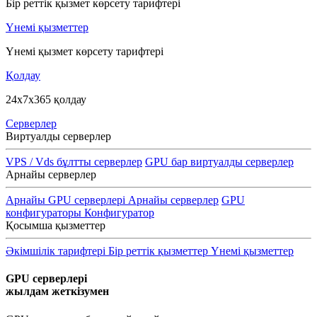
Бір реттік қызмет көрсету тарифтері
Үнемі қызметтер
Үнемі қызмет көрсету тарифтері
Қолдау
24x7x365 қолдау
Серверлер
Виртуалды серверлер
VPS / Vds бұлтты серверлер
GPU бар виртуалды серверлер
Арнайы серверлер
Арнайы GPU серверлері
Арнайы серверлер
GPU
конфигураторы
Конфигуратор
Қосымша қызметтер
Әкімшілік тарифтері
Бір реттік қызметтер
Үнемі қызметтер
GPU серверлері
жылдам жеткізумен