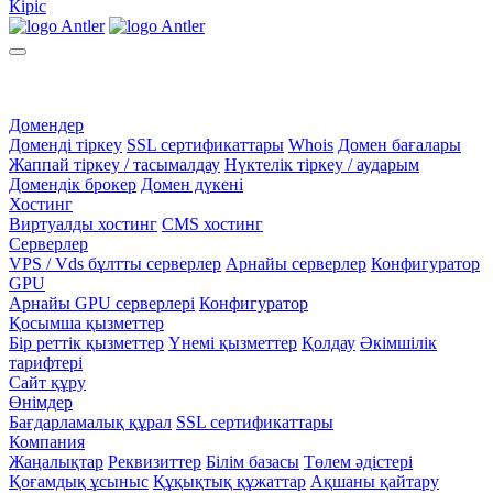
Кіріс
Домендер
Доменді тіркеу
SSL сертификаттары
Whois
Домен бағалары
Жаппай тіркеу / тасымалдау
Нүктелік тіркеу / аударым
Домендік брокер
Домен дүкені
Хостинг
Виртуалды хостинг
CMS хостинг
Серверлер
VPS / Vds бұлтты серверлер
Арнайы серверлер
Конфигуратор
GPU
Арнайы GPU серверлері
Конфигуратор
Қосымша қызметтер
Бір реттік қызметтер
Үнемі қызметтер
Қолдау
Әкімшілік
тарифтері
Сайт құру
Өнімдер
Бағдарламалық құрал
SSL сертификаттары
Компания
Жаңалықтар
Реквизиттер
Білім базасы
Төлем әдістері
Қоғамдық ұсыныс
Құқықтық құжаттар
Ақшаны қайтару