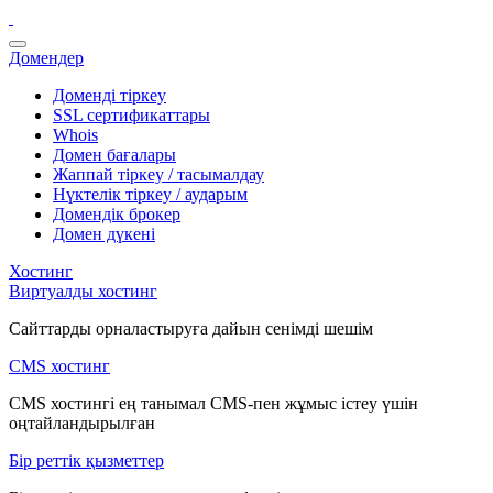
Домендер
Доменді тіркеу
SSL сертификаттары
Whois
Домен бағалары
Жаппай тіркеу / тасымалдау
Нүктелік тіркеу / аударым
Домендік брокер
Домен дүкені
Хостинг
Виртуалды хостинг
Сайттарды орналастыруға дайын сенімді шешім
CMS хостинг
CMS хостингі ең танымал CMS-пен жұмыс істеу үшін
оңтайландырылған
Бір реттік қызметтер