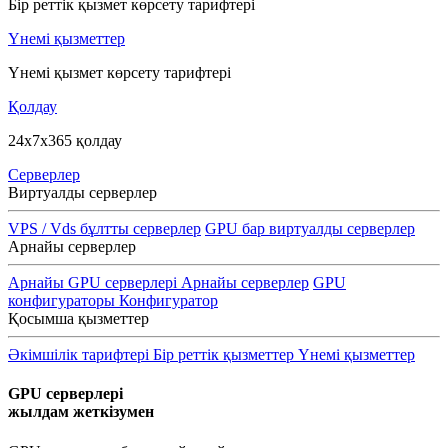
Бір реттік қызмет көрсету тарифтері
Үнемі қызметтер
Үнемі қызмет көрсету тарифтері
Қолдау
24x7x365 қолдау
Серверлер
Виртуалды серверлер
VPS / Vds бұлтты серверлер
GPU бар виртуалды серверлер
Арнайы серверлер
Арнайы GPU серверлері
Арнайы серверлер
GPU
конфигураторы
Конфигуратор
Қосымша қызметтер
Әкімшілік тарифтері
Бір реттік қызметтер
Үнемі қызметтер
GPU серверлері
жылдам жеткізумен