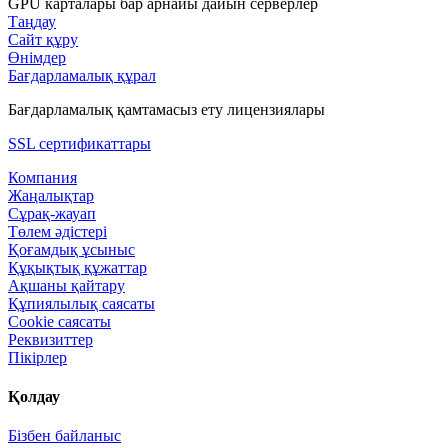
GPU карталары бар арнайы дайын серверлер
Таңдау
Сайт құру
Өнімдер
Бағдарламалық құрал
Бағдарламалық қамтамасыз ету лицензиялары
SSL сертификаттары
Компания
Жаңалықтар
Сұрақ-жауап
Төлем әдістері
Қоғамдық ұсыныс
Құқықтық құжаттар
Ақшаны қайтару
Құпиялылық саясаты
Сookie саясаты
Реквизиттер
Пікірлер
Қолдау
Бізбен байланыс