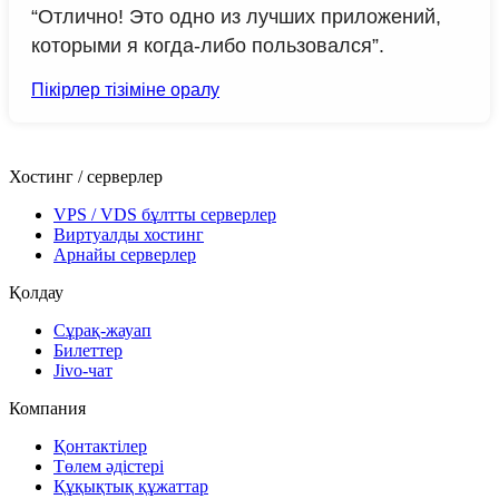
“Отлично! Это одно из лучших приложений,
которыми я когда-либо пользовался”.
Пікірлер тізіміне оралу
Хостинг / серверлер
VPS / VDS бұлтты серверлер
Виртуалды хостинг
Арнайы серверлер
Қолдау
Сұрақ-жауап
Билеттер
Jivo-чат
Компания
Қонтактілер
Төлем әдістері
Құқықтық құжаттар