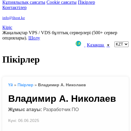
Құпиялылық саясаты
Сookie саясаты
Пікірлер
Контактілер
info@ihost.kz
Кіріс
Жаңалықтар
VPS / VDS бұлттық серверлері (500+ сервер
опциялары).
Шолу
Қазақша
▼
Пікірлер
Үй
»
Пікірлер
»
Владимир А. Николаев
Владимир А. Николаев
Жұмыс атауы:
Разработчик ПО
Күні: 06.06.2025